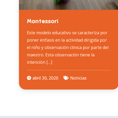
Montessori
Este modelo educativo se caracteriza por
poner énfasis en la actividad dirigida por
el niño y observación clínica por parte del
maestro. Esta observación tiene la
intención […]
abril 30, 2020
Noticias