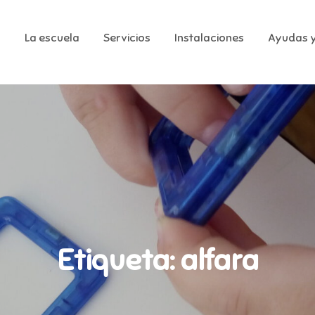
o
La escuela
Servicios
Instalaciones
Ayudas y
italkids Alfara Moncada
Etiqueta:
alfara